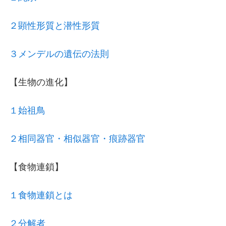
２顕性形質と潜性形質
３メンデルの遺伝の法則
【生物の進化】
１始祖鳥
２相同器官・相似器官・痕跡器官
【食物連鎖】
１食物連鎖とは
２分解者