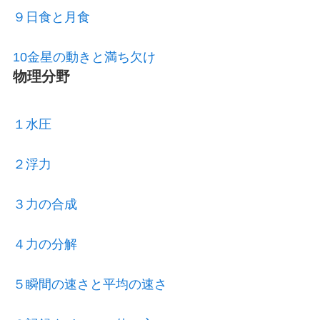
９日食と月食
10金星の動きと満ち欠け
物理分野
１水圧
２浮力
３力の合成
４力の分解
５瞬間の速さと平均の速さ