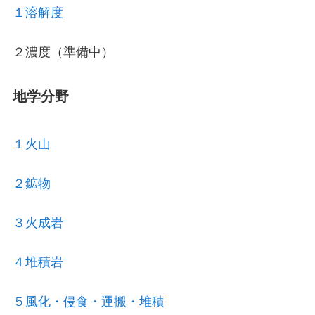
１溶解度
２濃度（準備中）
地学分野
１火山
２鉱物
３火成岩
４堆積岩
５風化・侵食・運搬・堆積