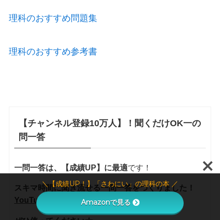
理科のおすすめ問題集
理科のおすすめ参考書
【チャンネル登録10万人】！聞くだけOK一の
問一答
一問一答は、【成績UP】に最適
です！
＼【成績UP！】「さわにい」の理科の本 ／
スキマ時間に聞き流せる一問一答をつくりました！
YouTube
なので、もちろん
無料
です！
Amazonで見る