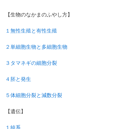
【生物のなかまのふやし方】
１無性生殖と有性生殖
２単細胞生物と多細胞生物
３タマネギの細胞分裂
４胚と発生
５体細胞分裂と減数分裂
【遺伝】
１純系