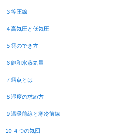
３等圧線
４高気圧と低気圧
５雲のでき方
６飽和水蒸気量
７露点とは
８湿度の求め方
９温暖前線と寒冷前線
10 ４つの気団