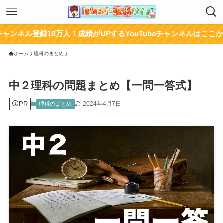
録10万人！成績がUPするYouTubeチャンネルはここから！
ホーム
理科のまとめ
中２理科の問題まとめ【一問一答式】
PR
2024年4月7日
理科のまとめ