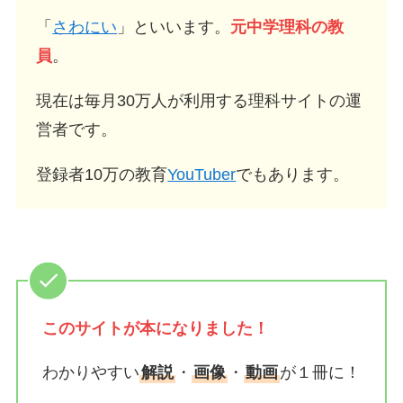
「
さわにい
」といいます。
元中学理科の教
員
。
現在は毎月30万人が利用する理科サイトの運
営者です。
登録者10万の教育
YouTuber
でもあります。
このサイトが
本になりました！
わかりやすい
解説
・
画像
・
動画
が１冊に！