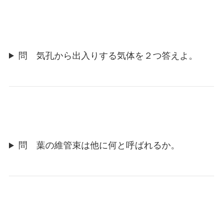
問 気孔から出入りする気体を２つ答えよ。
問 葉の維管束は他に何と呼ばれるか。