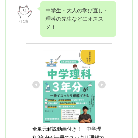
中学生・大人の学び直し・
理科の先生などにオスス
ねこ吉
メ！
全単元解説動画付き！　中学理
科3年分が一冊でスッキリ理解で