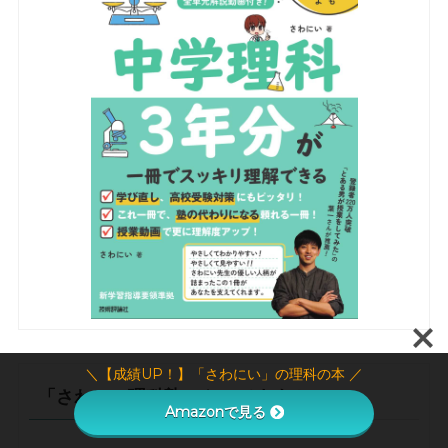
＼【成績UP！】「さわにい」の理科の本 ／
「さわにい理科塾」やってます！
Amazonで見る