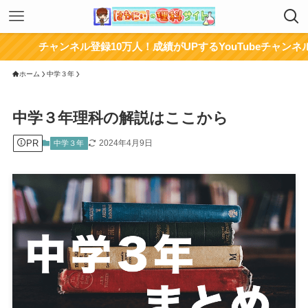
ャンネル登録10万人！成績がUPするYouTubeチャンネルはここか
ホーム
中学３年
中学３年理科の解説はここから
PR
2024年4月9日
中学３年