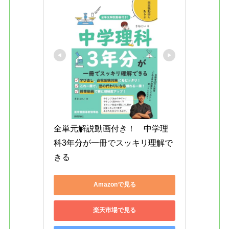
全単元解説動画付き！　中学理
科3年分が一冊でスッキリ理解で
きる
Amazonで見る
楽天市場で見る