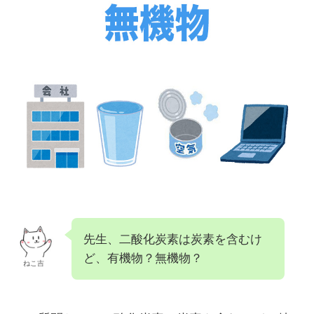
先生、二酸化炭素は炭素を含むけ
ど、有機物？無機物？
ねこ吉