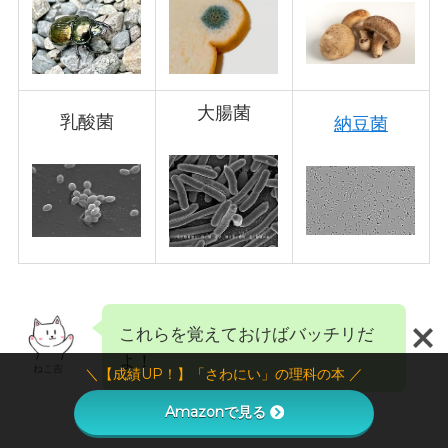
大腸菌
乳酸菌
納豆菌
これらを覚えておけばバッチリだ
よ！
ねこ吉
＼【成績UP！】「さわにい」の理科の本 ／
Amazonで見る