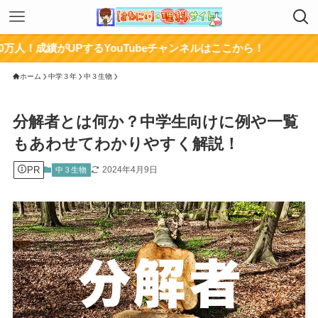
UPするYouTubeチャンネルはここから！
ホーム
中学３年
中３生物
分解者とは何か？中学生向けに例や一覧
もあわせてわかりやすく解説！
PR
2024年4月9日
中３生物