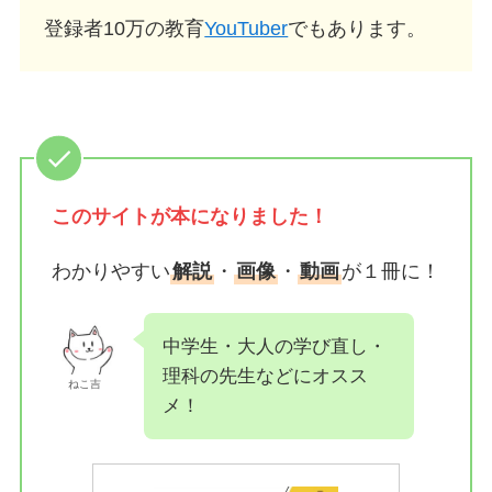
登録者10万の教育
YouTuber
でもあります。
このサイトが
本になりました！
わかりやすい
解説
・
画像
・
動画
が１冊に！
中学生・大人の学び直し・
理科の先生などにオスス
ねこ吉
メ！