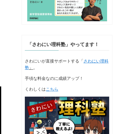
「さわにい理科塾」やってます！
さわにいが直接サポートする「
さわにい理科
塾
」
。
手頃な料金なのに成績アップ！
くわしくは
こちら