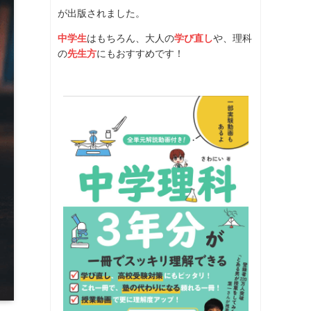
が出版されました。
中学生
はもちろん、大人の
学び直し
や、理科
の
先生方
にもおすすめです！