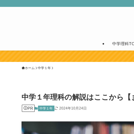
中学理科TO
ホーム
中学１年
中学１年理科の解説はここから【
PR
2024年10月24日
中学１年