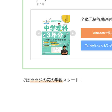
ねこ吉
全単元解説動画
Amazonで見
Yahoo!ショッピン
では
ツツジの花の学習
スタート！