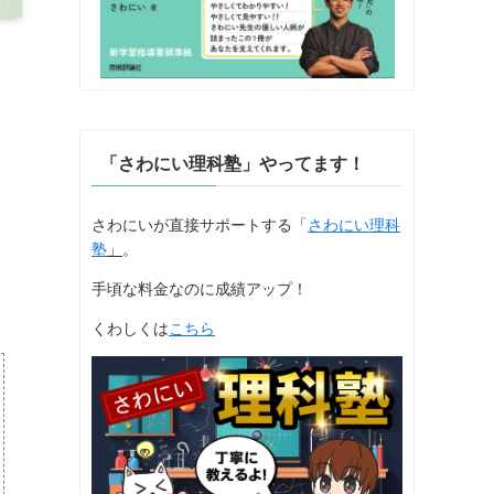
「さわにい理科塾」やってます！
さわにいが直接サポートする「
さわにい理科
塾
」
。
手頃な料金なのに成績アップ！
くわしくは
こちら