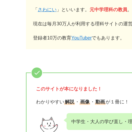
「
さわにい
」といいます。
元中学理科の教員
。
現在は毎月30万人が利用する理科サイトの運
登録者10万の教育
YouTuber
でもあります。
このサイトが
本になりました！
わかりやすい
解説
・
画像
・
動画
が１冊に！
中学生・大人の学び直し・