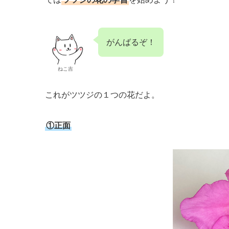
がんばるぞ！
ねこ吉
これがツツジの１つの花だよ。
①正面