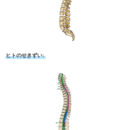
ヒトのせきずい↓