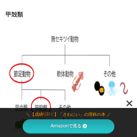
甲殻類
＼【成績UP！】「さわにい」の理科の本 ／
Amazonで見る