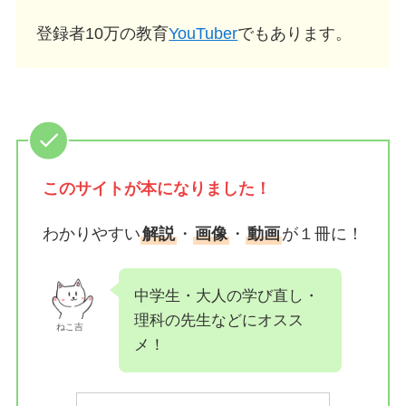
登録者10万の教育
YouTuber
でもあります。
このサイトが
本になりました！
わかりやすい
解説
・
画像
・
動画
が１冊に！
中学生・大人の学び直し・
理科の先生などにオスス
ねこ吉
メ！