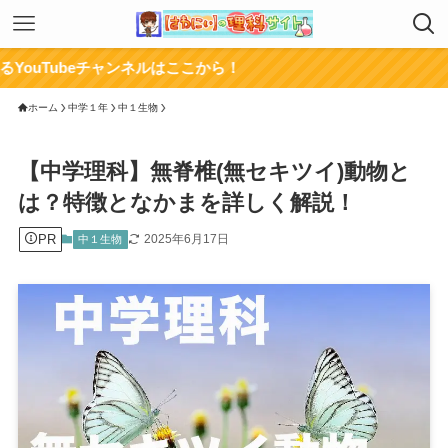
eチャンネルはここから！
ホーム
中学１年
中１生物
【中学理科】無脊椎(無セキツイ)動物と
は？特徴となかまを詳しく解説！
PR
2025年6月17日
中１生物