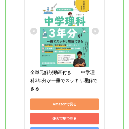
全単元解説動画付き！　中学理
科3年分が一冊でスッキリ理解で
きる
Amazonで見る
楽天市場で見る