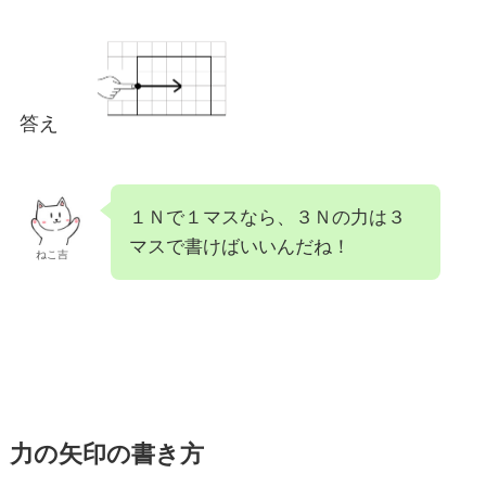
答え
１Ｎで１マスなら、３Ｎの力は３
マスで書けばいいんだね！
ねこ吉
力の矢印の書き方