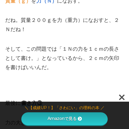
質量（ｇ）
を
力（Ｎ）
になおす。
だね。質量２００ｇを力（重力）になおすと、２
Ｎだね！
そして、この問題では「１Ｎの力を１ｃｍの長さ
として書け。」となっているから、２ｃｍの矢印
を書けばいいんだ。
最後に
書き方③
＼【成績UP！】「さわにい」の理科の本 ／
Amazonで見る
力の大きさの分、下方向に矢印を書く。