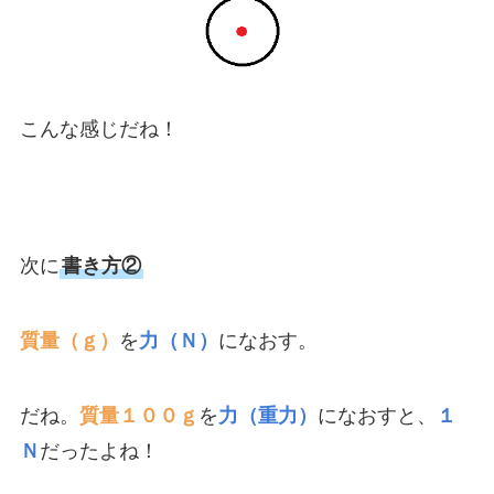
こんな感じだね！
次に
書き方②
質量（ｇ）
を
力（Ｎ）
になおす。
だね。
質量１００ｇ
を
力（重力）
になおすと、
１
Ｎ
だったよね！