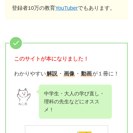
登録者10万の教育
YouTuber
でもあります。
このサイトが
本になりました！
わかりやすい
解説
・
画像
・
動画
が１冊に！
中学生・大人の学び直し・
理科の先生などにオスス
ねこ吉
メ！