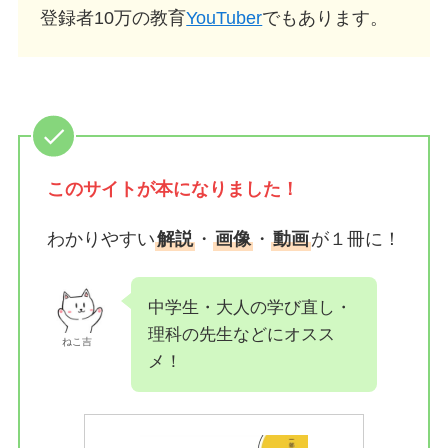
登録者10万の教育
YouTuber
でもあります。
このサイトが
本になりました！
わかりやすい
解説
・
画像
・
動画
が１冊に！
中学生・大人の学び直し・
理科の先生などにオスス
ねこ吉
メ！