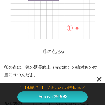
↑①の点だね
①の点は、鏡の延長線上（赤の線）の線対称の位
置にうつんだよ。
＼【成績UP！】「さわにい」の理科の本 ／
Amazonで見る
やり方②
「目」と「①」の点を点線で結ぶ。