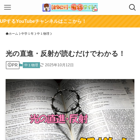
ubeチャンネルはここから！
ホーム
中学１年
中１物理
光の直進・反射が読むだけでわかる！
PR
2025年10月12日
中１物理