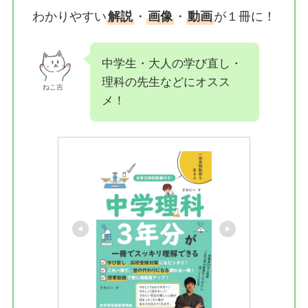
わかりやすい
解説
・
画像
・
動画
が１冊に！
中学生・大人の学び直し・
理科の先生などにオスス
ねこ吉
メ！