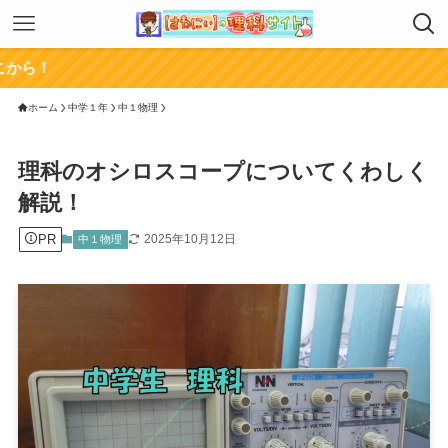
チャンネル登
ホーム
中学１年
中１物理
理科のオシロスコープについてくわしく
解説！
PR
2025年10月12日
中１物理