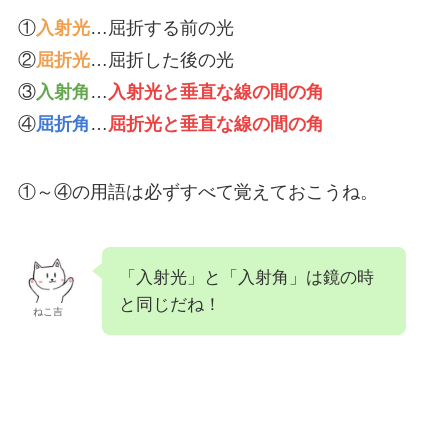
①
入射光
…屈折する前の光
②
屈折光
…屈折した後の光
③
入射角
…
入射光と垂直な線の間の角
④
屈折角
…
屈折光と垂直な線の間の角
①～④の用語は必ずすべて覚えておこうね。
「入射光」と「入射角」は鏡の時
と同じだね！
ねこ吉