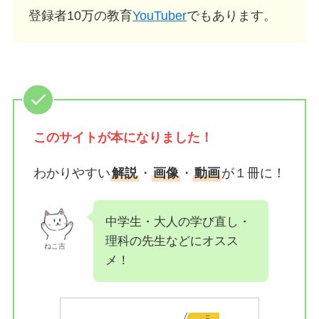
登録者10万の教育
YouTuber
でもあります。
このサイトが
本になりました！
わかりやすい
解説
・
画像
・
動画
が１冊に！
中学生・大人の学び直し・
理科の先生などにオスス
ねこ吉
メ！