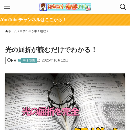
チャンネルはここから！
ホーム
中学１年
中１物理
光の屈折が読むだけでわかる！
PR
2025年10月12日
中１物理