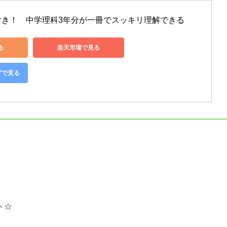
付き！　中学理科3年分が一冊でスッキリ理解できる
る
楽天市場で見る
グで見る
ト☆