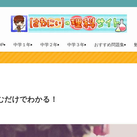
P
中学１年
中学２年
中学３年
おすすめ問題集
むだけでわかる！