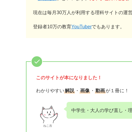
現在は毎月30万人が利用する理科サイトの運
登録者10万の教育
YouTuber
でもあります。
このサイトが
本になりました！
わかりやすい
解説
・
画像
・
動画
が１冊に！
中学生・大人の学び直し・
ねこ吉