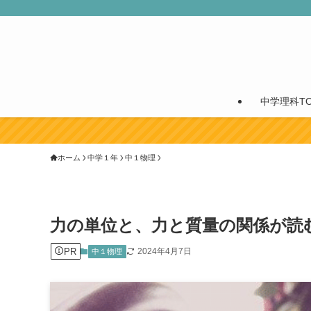
中学理科TO
ホーム
中学１年
中１物理
力の単位と、力と質量の関係が読
PR
2024年4月7日
中１物理