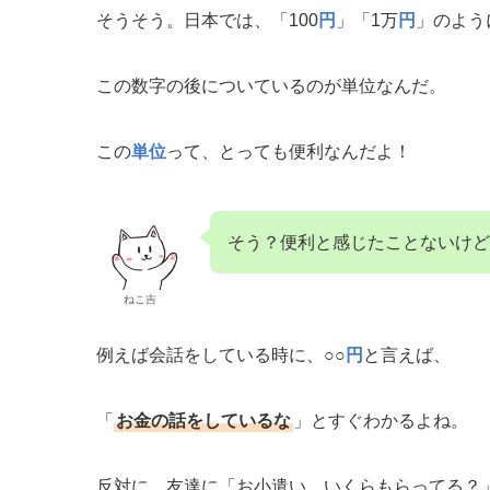
そうそう。日本では、「100
円
」「1万
円
」のよう
この数字の後についているのが単位なんだ。
この
単位
って、とっても便利なんだよ！
そう？便利と感じたことないけど
ねこ吉
例えば会話をしている時に、○○
円
と言えば、
「
お金の話をしているな
」とすぐわかるよね。
反対に、友達に「お小遣い、いくらもらってる？