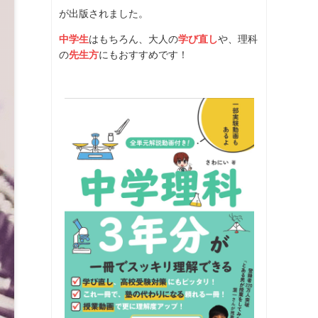
が出版されました。
中学生
はもちろん、大人の
学び直し
や、理科
の
先生方
にもおすすめです！