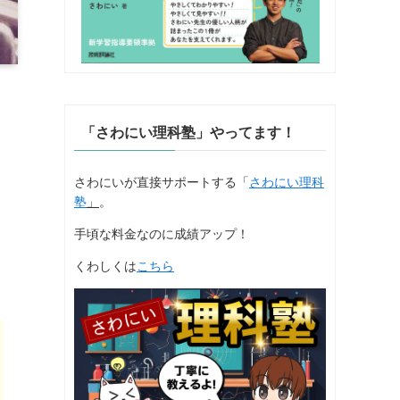
「さわにい理科塾」やってます！
さわにいが直接サポートする「
さわにい理科
塾
」
。
手頃な料金なのに成績アップ！
くわしくは
こちら