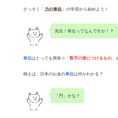
さっそく「
力の単位
」の学習から始めよう！
先生！単位ってなんですか！？
ねこ吉
単位
はとっても簡単☆「
数字の後につけるもの
」
例えば、日本のお金の
単位
は何かわかる？
「円」かな？
ねこ吉