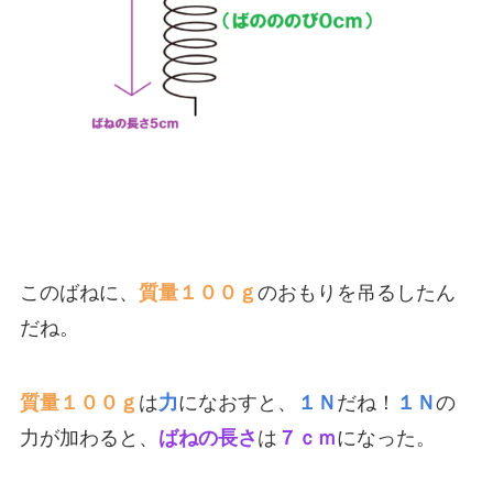
このばねに、
質量１００ｇ
のおもりを吊るしたん
だね。
質量１００ｇ
は
力
になおすと、
１Ｎ
だね！
１Ｎ
の
力が加わると、
ばねの長さ
は
７ｃｍ
になった。