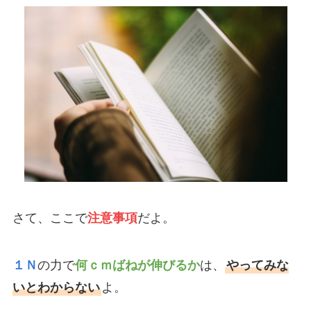
さて、ここで
注意事項
だよ。
１Ｎ
の力で
何ｃｍばねが伸びるか
は、
やってみな
いとわからない
よ。