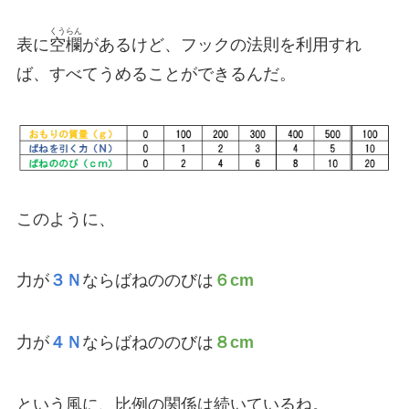
くうらん
表に
空欄
があるけど、フックの法則を利用すれ
ば、すべてうめることができるんだ。
このように、
力が
３Ｎ
ならばねののびは
６cm
力が
４Ｎ
ならばねののびは
８cm
という風に、比例の関係は続いているね。