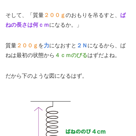
そして、「質量
２００ｇ
のおもりを吊るすと、
ば
ねの長さは何ｃｍ
になるか。」
質量
２００ｇ
を
力
になおすと
２Ｎ
になるから、ば
ねは最初の状態から
４ｃｍのびる
はずだよね。
だから下のような図になるはず。