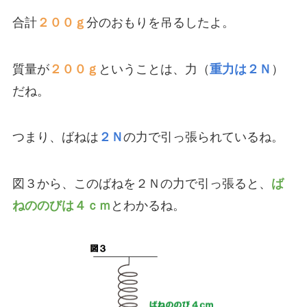
合計
２００ｇ
分のおもりを吊るしたよ。
質量が
２００ｇ
ということは、力（
重力は２Ｎ
）
だね。
つまり、ばねは
２Ｎ
の力で引っ張られているね。
図３から、このばねを２Ｎの力で引っ張ると、
ば
ねののびは４ｃｍ
とわかるね。