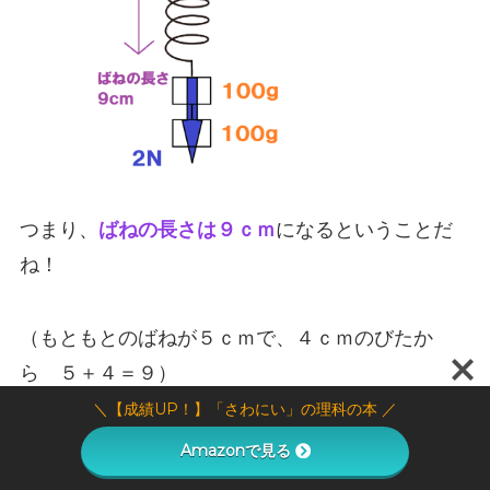
つまり、
ばねの長さは９ｃｍ
になるということだ
ね！
（もともとのばねが５ｃｍで、４ｃｍのびたか
ら ５＋４＝９）
＼【成績UP！】「さわにい」の理科の本 ／
Amazonで見る