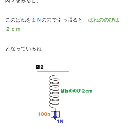
図２をみると、
このばねを
１Ｎ
の力で引っ張ると、
ばねののびは
２ｃｍ
となっているね。