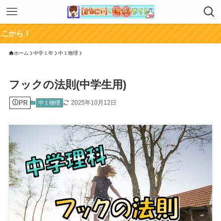
チャンネ
ホーム
中学１年
中１物理
フックの法則(中学生用)
PR
2025年10月12日
中１物理