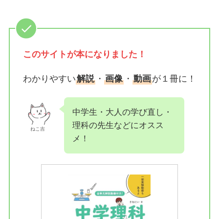
このサイトが
本になりました！
わかりやすい
解説
・
画像
・
動画
が１冊に！
中学生・大人の学び直し・
理科の先生などにオスス
ねこ吉
メ！