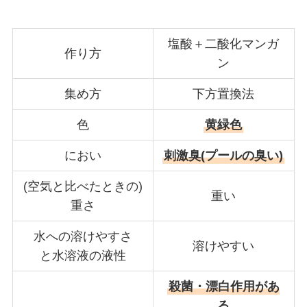
塩酸＋二酸化マンガ
作り方
ン
集め方
下方置換法
色
黄緑色
におい
刺激臭(プールの臭い)
(空気と比べたときの)
重い
重さ
水への溶けやすさ
溶けやすい
と水溶液の液性
殺菌・漂白作用があ
る