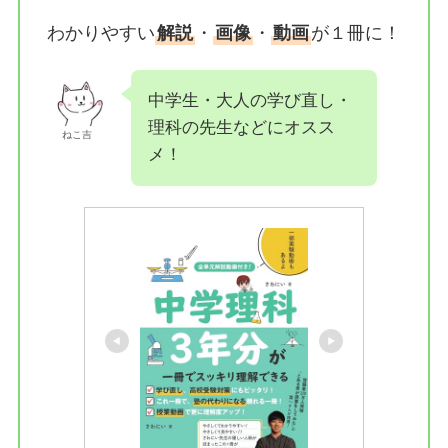
わかりやすい
解説
・
画像
・
動画
が１冊に！
中学生・大人の学び直し・
理科の先生などにオスス
ねこ吉
メ！