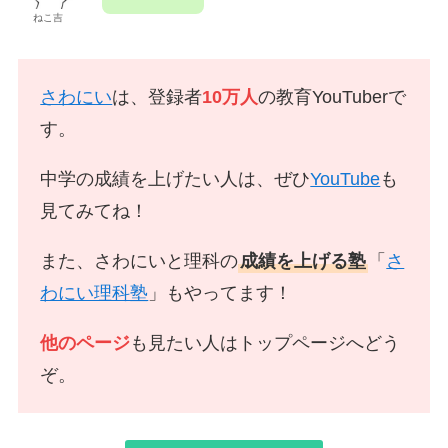
ねこ吉
さわにい
は、登録者
10万人
の教育YouTuberで
す。
中学の成績を上げたい人は、ぜひ
YouTube
も
見てみてね！
また、さわにいと理科の
成績を上げる塾
「
さ
わにい理科塾
」もやってます！
他のページ
も見たい人はトップページへどう
ぞ。