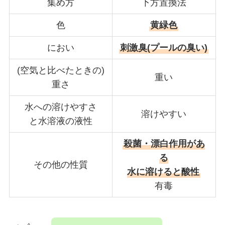
集め方
下方置換法
色
黄緑色
におい
刺激臭(プールの臭い)
(空気と比べたときの)
重い
重さ
水への溶けやすさ
溶けやすい
と水溶液の液性
殺菌・漂白作用があ
る
その他の性質
水に溶けると酸性
有毒