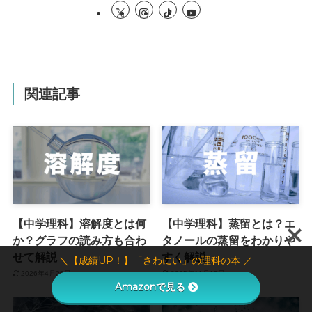
関連記事
【中学理科】溶解度とは何
【中学理科】蒸留とは？エ
か？グラフの読み方も合わ
タノールの蒸留をわかりや
せて解説
すく解説
＼【成績UP！】「さわにい」の理科の本 ／
2026年4月25日
2025年11月17日
Amazonで見る