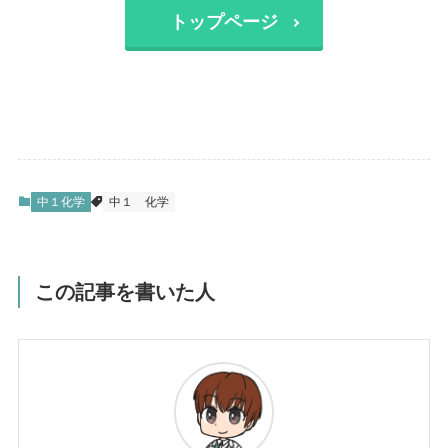
トップページ
中１化学
中１
化学
この記事を書いた人