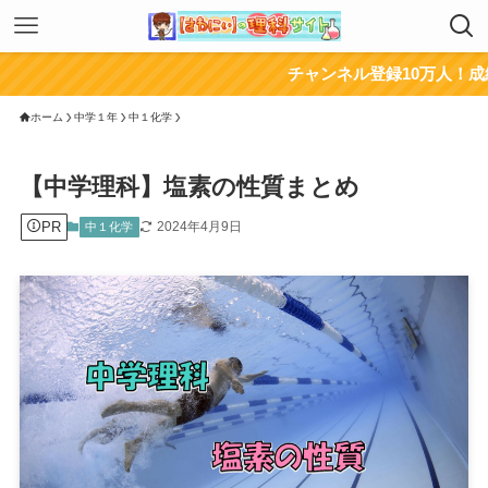
チャンネル登録10万人！成績がUPするY
ホーム
中学１年
中１化学
【中学理科】塩素の性質まとめ
PR
2024年4月9日
中１化学