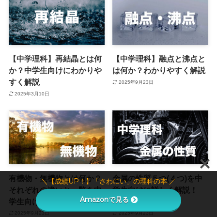
【中学理科】再結晶とは何
【中学理科】融点と沸点と
か？中学生向けにわかりや
は何か？わかりやすく解説
すく解説
2025年9月23日
2025年3月10日
有機物・無機物とは何か？
金属の性質５つ(４つ)を中
＼【成績UP！】「さわにい」の理科の本 ／
それぞれの違いと一覧を中
学生向けに詳しく解説！
Amazonで見る
学生向けに解説！
【中学理科】
2025年9月23日
2025年9月23日