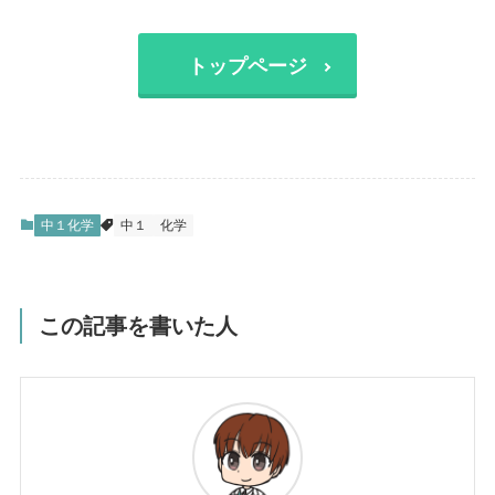
トップページ
中１化学
中１
化学
この記事を書いた人