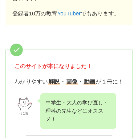
登録者10万の教育
YouTuber
でもあります。
このサイトが
本になりました！
わかりやすい
解説
・
画像
・
動画
が１冊に！
中学生・大人の学び直し・
理科の先生などにオスス
ねこ吉
メ！