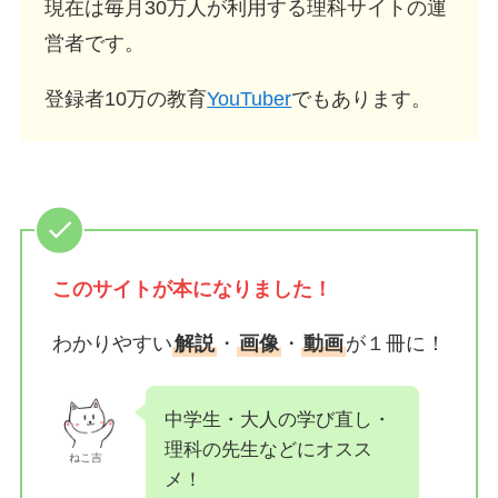
現在は毎月30万人が利用する理科サイトの運
営者です。
登録者10万の教育
YouTuber
でもあります。
このサイトが
本になりました！
わかりやすい
解説
・
画像
・
動画
が１冊に！
中学生・大人の学び直し・
理科の先生などにオスス
ねこ吉
メ！