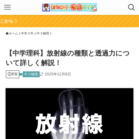
チャンネ
ホーム
中学３年
中３物理
【中学理科】放射線の種類と透過力につ
いて詳しく解説！
PR
2025年12月6日
中３物理