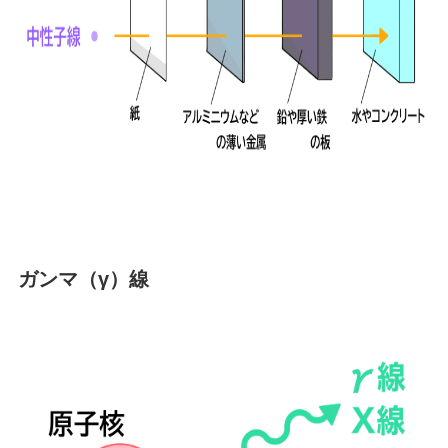
ガンマ（γ）線