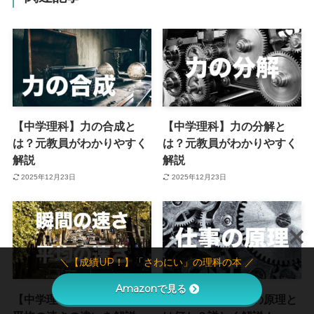
【中学理科】力の合成と
【中学理科】力の分解と
は？元教員がわかりやすく
は？元教員がわかりやすく
解説
解説
2025年12月23日
2025年12月23日
＼【成績UP！】「さわにい」の理科の本 ／
Amazonで見る
【中学理科】瞬間の速さと
【中学理科】仕事の原理と