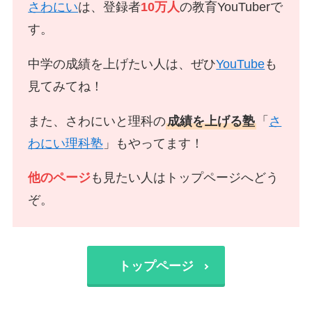
さわにい
は、登録者
10万人
の教育YouTuberで
す。
中学の成績を上げたい人は、ぜひ
YouTube
も
見てみてね！
また、さわにいと理科の
成績を上げる塾
「
さ
わにい理科塾
」もやってます！
他のページ
も見たい人はトップページへどう
ぞ。
トップページ