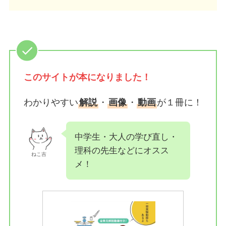
このサイトが
本になりました！
わかりやすい
解説
・
画像
・
動画
が１冊に！
中学生・大人の学び直し・
理科の先生などにオスス
ねこ吉
メ！