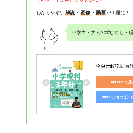
わかりやすい
解説
・
画像
・
動画
が１冊に！
中学生・大人の学び直し・
ねこ吉
全単元解説動画
Amazonで見
Yahoo!ショッピン