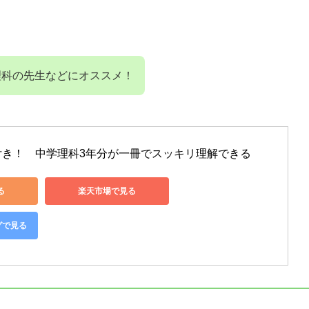
理科の先生などにオススメ！
付き！　中学理科3年分が一冊でスッキリ理解できる
る
楽天市場で見る
グで見る