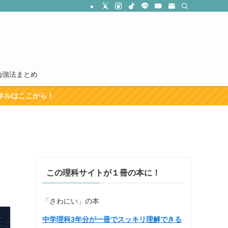
勉強法まとめ
この理科サイトが１冊の本に！
「さわにい」の本
中学理科3年分が一冊でスッキリ理解できる