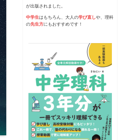
が出版されました。
中学生
はもちろん、大人の
学び直し
や、理科
の
先生方
にもおすすめです！