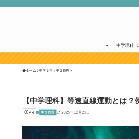
中学理科TO
チャン
ホーム
中学３年
中３物理
【中学理科】等速直線運動とは？
PR
2025年12月23日
中３物理