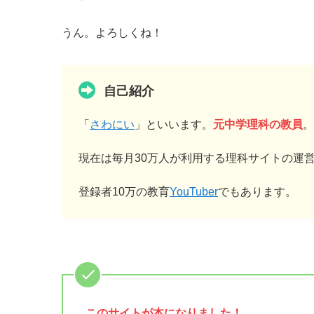
うん。よろしくね！
自己紹介
「
さわにい
」といいます。
元中学理科の教員
。
現在は毎月30万人が利用する理科サイトの運
登録者10万の教育
YouTuber
でもあります。
このサイトが
本になりました！