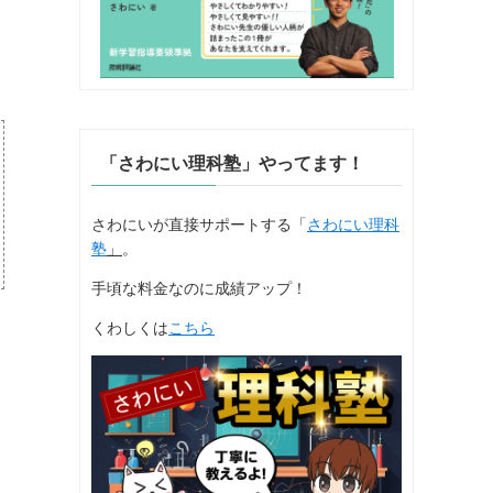
「さわにい理科塾」やってます！
さわにいが直接サポートする「
さわにい理科
塾
」
。
手頃な料金なのに成績アップ！
くわしくは
こちら