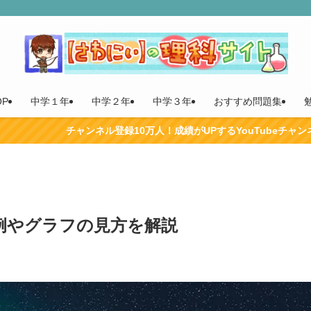
P
中学１年
中学２年
中学３年
おすすめ問題集
ネル登録10万人！成績がUPするYouTubeチャンネルはここから！
例やグラフの見方を解説