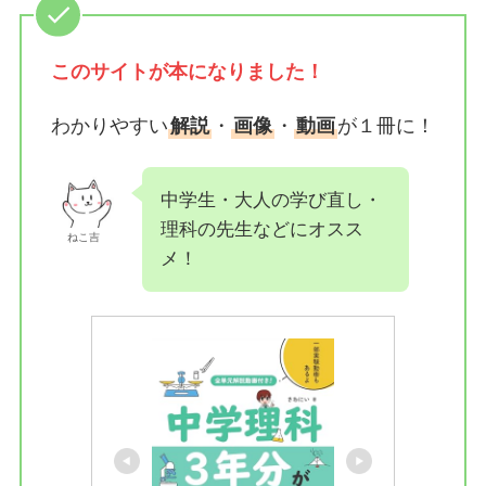
このサイトが
本になりました！
わかりやすい
解説
・
画像
・
動画
が１冊に！
中学生・大人の学び直し・
理科の先生などにオスス
ねこ吉
メ！