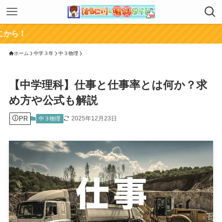
チャンネ
ホーム
中学３年
中３物理
【中学理科】仕事と仕事率とは何か？求
め方や公式も解説
PR
2025年12月23日
中３物理