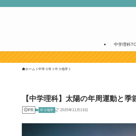
中学理科TO
ホーム
中学３年
中３地学
【中学理科】太陽の年周運動と季
PR
2025年11月13日
中３地学