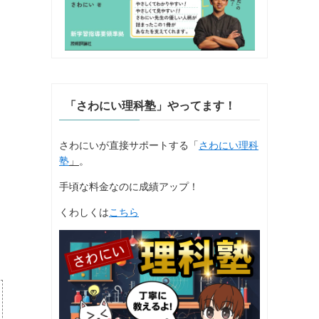
「さわにい理科塾」やってます！
さわにいが直接サポートする「
さわにい理科
塾
」
。
手頃な料金なのに成績アップ！
くわしくは
こちら