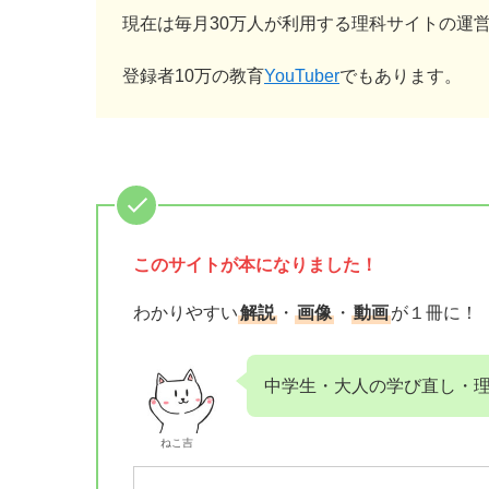
現在は毎月30万人が利用する理科サイトの運
登録者10万の教育
YouTuber
でもあります。
このサイトが
本になりました！
わかりやすい
解説
・
画像
・
動画
が１冊に！
中学生・大人の学び直し・
ねこ吉