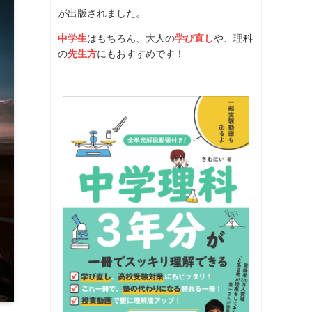
が出版されました。
中学生
はもちろん、大人の
学び直し
や、理科
の
先生方
にもおすすめです！