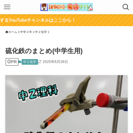
eチャンネルはここから！
ホーム
中学２年
中２化学
硫化鉄のまとめ(中学生用)
PR
2025年6月26日
中２化学