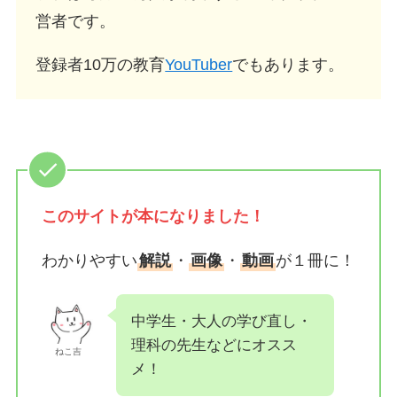
営者です。
登録者10万の教育
YouTuber
でもあります。
このサイトが
本になりました！
わかりやすい
解説
・
画像
・
動画
が１冊に！
中学生・大人の学び直し・
理科の先生などにオスス
ねこ吉
メ！