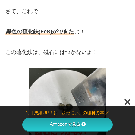
さて、これで
黒色の硫化鉄(FeS)ができた
よ！
この硫化鉄は、磁石にはつかないよ！
＼【成績UP！】「さわにい」の理科の本 ／
Amazonで見る