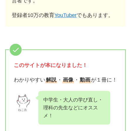
営者です。
登録者10万の教育
YouTuber
でもあります。
このサイトが
本になりました！
わかりやすい
解説
・
画像
・
動画
が１冊に！
中学生・大人の学び直し・
理科の先生などにオスス
ねこ吉
メ！