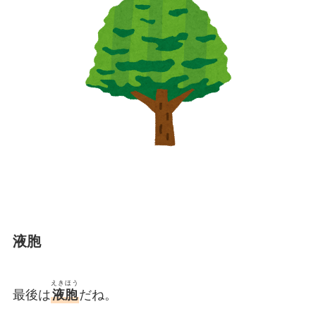
液胞
えきほう
最後は
液胞
だね。