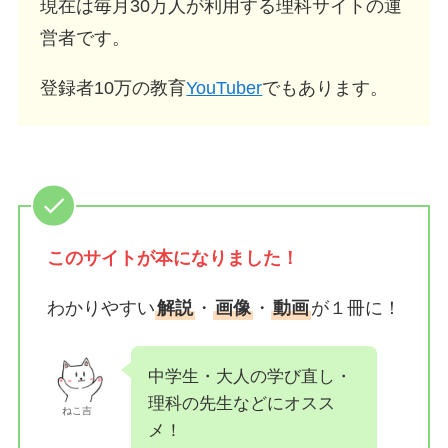
現在は毎月30万人が利用する理科サイトの運
営者です。
登録者10万の教育
YouTuber
でもあります。
このサイトが
本になりました！
わかりやすい
解説
・
画像
・
動画
が１冊に！
中学生・大人の学び直し・
理科の先生などにオスス
ねこ吉
メ！