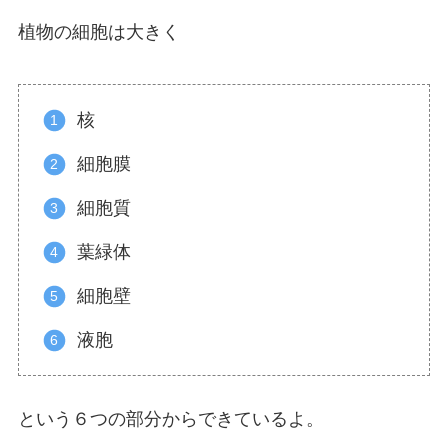
植物の細胞は大きく
核
細胞膜
細胞質
葉緑体
細胞壁
液胞
という６つの部分からできているよ。