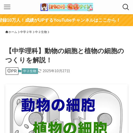
成績がUPするYouTubeチャンネルはここから！
ホーム
中学２年
中２生物
【中学理科】動物の細胞と植物の細胞の
つくりを解説！
PR
2025年10月27日
中２生物