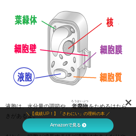
ろうはいぶつ
液胞は、水分量の調節や、
老廃物
をためるはたら
＼【成績UP！】「さわにい」の理科の本 ／
きがあるよ。
Amazonで見る