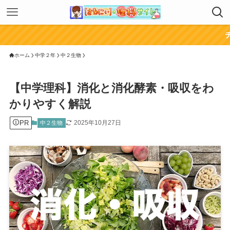
チャンネル登録
ホーム
中学２年
中２生物
【中学理科】消化と消化酵素・吸収をわ
かりやすく解説
PR
2025年10月27日
中２生物