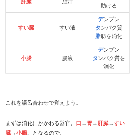
肝臓
胆汁
助ける
デ
ンプン
すい臓
すい液
タ
ンパク質
脂
肪を消化
デ
ンプン
小腸
腸液
タ
ンパク質を
消化
これを語呂合わせで覚えよう。
まずは消化にかかわる器官。
口
→
胃
→
肝臓
→
すい
臓
→
小腸
。となるので、