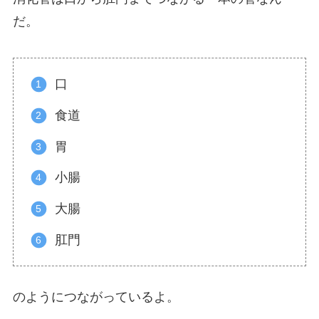
だ。
口
食道
胃
小腸
大腸
肛門
のようにつながっているよ。