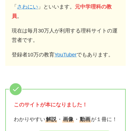
「
さわにい
」といいます。
元中学理科の教
員
。
現在は毎月30万人が利用する理科サイトの運
営者です。
登録者10万の教育
YouTuber
でもあります。
このサイトが
本になりました！
わかりやすい
解説
・
画像
・
動画
が１冊に！