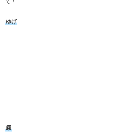
て！
ゆげ
霧