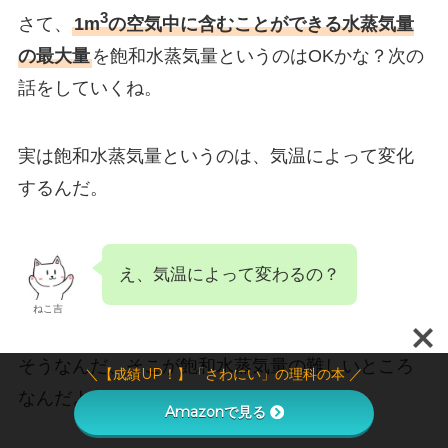
3
さて、
1m
の空気中に含むことができる水蒸気量
の最大量
を飽和水蒸気量というのはOKかな？次の
話をしていくね。
実は飽和水蒸気量というのは、気温によって変化
するんだ。
え、気温によって変わるの？
ねこ吉
そうなんだ、そこが飽和水蒸気量の難しいところ
＼【成績UP！】「さわにい」の理科の本 ／
なんだよ。
Amazonで見る