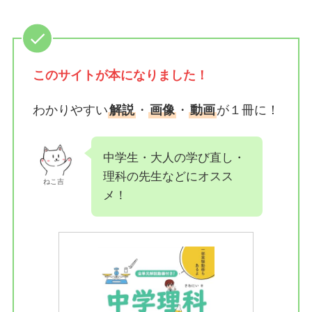
このサイトが
本になりました！
わかりやすい
解説
・
画像
・
動画
が１冊に！
中学生・大人の学び直し・
理科の先生などにオスス
ねこ吉
メ！