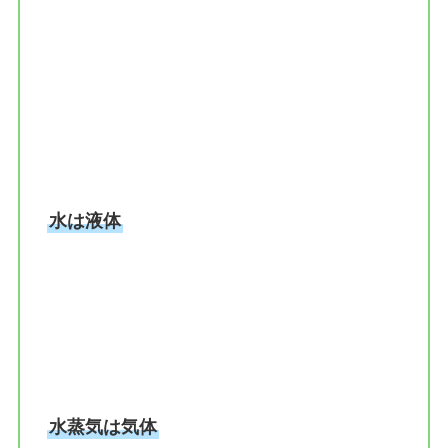
水は液体
水蒸気は気体