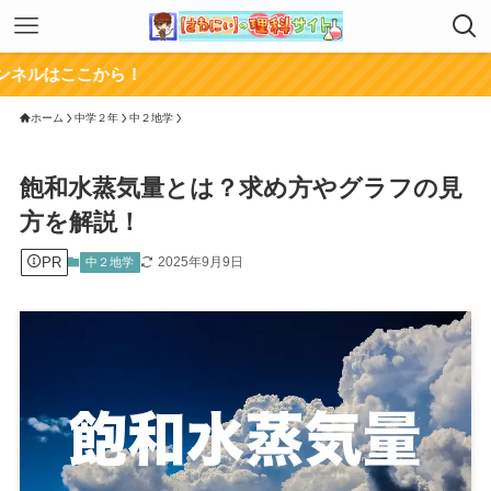
こから！
ホーム
中学２年
中２地学
飽和水蒸気量とは？求め方やグラフの見
方を解説！
PR
2025年9月9日
中２地学