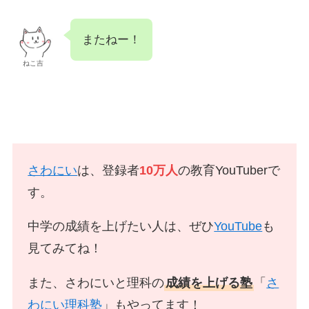
またねー！
ねこ吉
さわにい
は、登録者
10万人
の教育YouTuberで
す。
中学の成績を上げたい人は、ぜひ
YouTube
も
見てみてね！
また、さわにいと理科の
成績を上げる塾
「
さ
わにい理科塾
」もやってます！