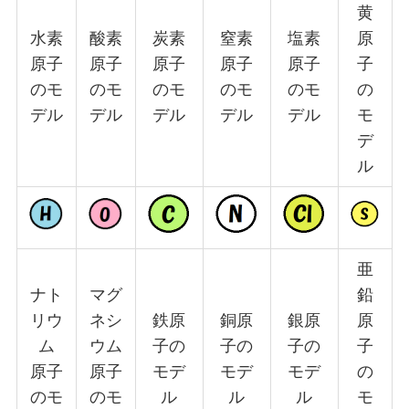
黄
水素
酸素
炭素
窒素
塩素
原
原子
原子
原子
原子
原子
子
のモ
のモ
のモ
のモ
のモ
の
デル
デル
デル
デル
デル
モ
デ
ル
亜
ナト
マグ
鉛
リウ
ネシ
鉄原
銅原
銀原
原
ム
ウム
子の
子の
子の
子
原子
原子
モデ
モデ
モデ
の
のモ
のモ
ル
ル
ル
モ