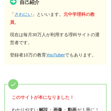
自己紹介
「
さわにい
」といいます。
元中学理科の教
員
。
現在は毎月30万人が利用する理科サイトの運
営者です。
登録者10万の教育
YouTuber
でもあります。
このサイトが
本になりました！
わかりやすい
解説
・
画像
・
動画
が１冊に！