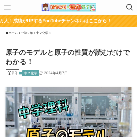
UPするYouTubeチャンネルはここから！
ホーム
中学２年
中２化学
原子のモデルと原子の性質が読むだけで
わかる！
PR
2024年4月7日
中２化学