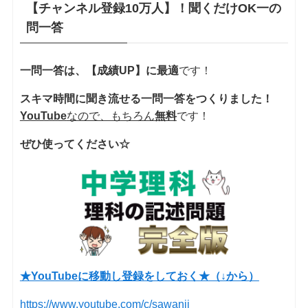
【チャンネル登録10万人】！聞くだけOK一の
問一答
一問一答は、【成績UP】に最適
です！
スキマ時間に聞き流せる一問一答をつくりました！
YouTube
なので、もちろん
無料
です！
ぜひ使ってください☆
★YouTubeに移動し登録をしておく★（↓から）
https://www.youtube.com/c/sawanii