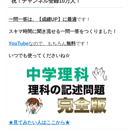
祝！チャンネル登録10万人！
一問一答は、【成績UP】に最適
です！
スキマ時間に聞き流せる一問一答をつくりました！
YouTube
なので、もちろん
無料
です！
いつでも使ってくださいね☆
★見てみたい人はここから★