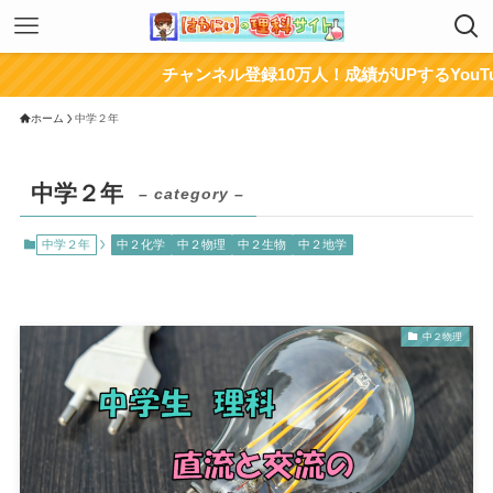
チャンネル登録10万人！成績がUPするYouTubeチャンネ
ホーム
中学２年
中学２年
– category –
中学２年
中２化学
中２物理
中２生物
中２地学
中２物理