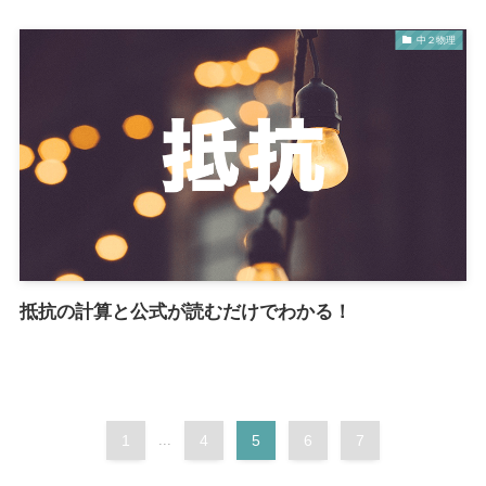
中２物理
抵抗の計算と公式が読むだけでわかる！
1
...
4
5
6
7