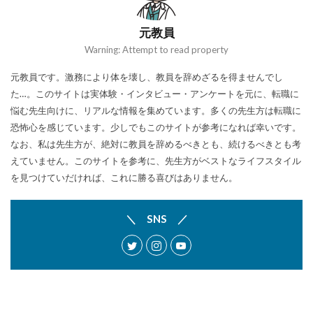
元教員
Warning: Attempt to read property
元教員です。激務により体を壊し、教員を辞めざるを得ませんでし
た…。このサイトは実体験・インタビュー・アンケートを元に、転職に
悩む先生向けに、リアルな情報を集めています。多くの先生方は転職に
恐怖心を感じています。少しでもこのサイトが参考になれば幸いです。
なお、私は先生方が、絶対に教員を辞めるべきとも、続けるべきとも考
えていません。このサイトを参考に、先生方がベストなライフスタイル
を見つけていだければ、これに勝る喜びはありません。
＼ SNS ／