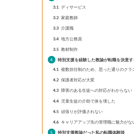
3.1
ディサービス
3.2
家庭教師
3.3
介護職
3.4
地方公務員
3.5
教材制作
4
特別支援を経験した教諭が転職を決意す
4.1
複数担任制のため、思った通りのクラ
4.2
保護者対応が大変
4.3
障害のある生徒への対応がわからない
4.4
児童生徒の介助で体を壊した
4.5
頑張りが評価されない
4.6
キャリアアップ先の管理職に魅力がな
5
特別支援教諭だった私の転職体験談