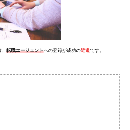
は、
転職エージェント
への登録が成功の
近道
です。