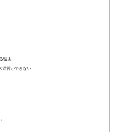
る理由
ス運営ができない
い