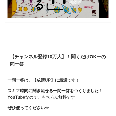
【チャンネル登録10万人】！聞くだけOK一の
問一答
一問一答は、【成績UP】に最適
です！
スキマ時間に聞き流せる一問一答をつくりました！
YouTube
なので、もちろん
無料
です！
ぜひ使ってください☆