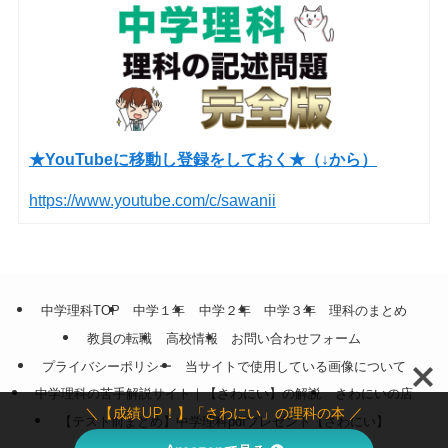
★YouTubeに移動し登録をしておく★（↓から）
https://www.youtube.com/c/sawanii
中学理科TOP
中学１年
中学２年
中学３年
理科のまとめ
教員の転職
高校情報
お問い合わせフォーム
プライバシーポリシー
当サイトで使用している画像について
中学理科の苦手解説サイト｜【さわにい】の解説
さわにいの店
＼【成績UP！】「さわにい」の理科の本 ／
【テスト前まとめ】中学理科pdfプレゼント【さわにい】