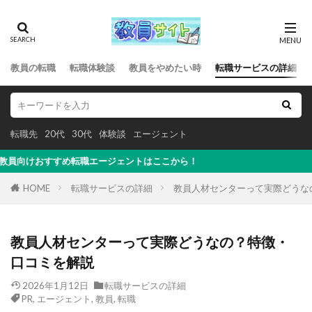
教員の転職
転職体験談
教員をやめたい時
転職サービスの詳細
転職先
20代
30代
体験談
エージェント
すめ転職エージェントはここから！
HOME
転職サービスの詳細
教員人材センターって実際どうな
教員人材センターって実際どうなの？特徴・
口コミを解説
2026年1月12日
転職サービスの詳細
PR
,
エージェント
,
教員
,
転職