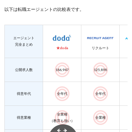
以下は転職エージェントの比較表です。
エージェント
完全まとめ
★doda
リクルート
公開求人数
186,947
125,898
得意年代
全年代
全年代
全業種
得意業種
全業種
（教育も強い）