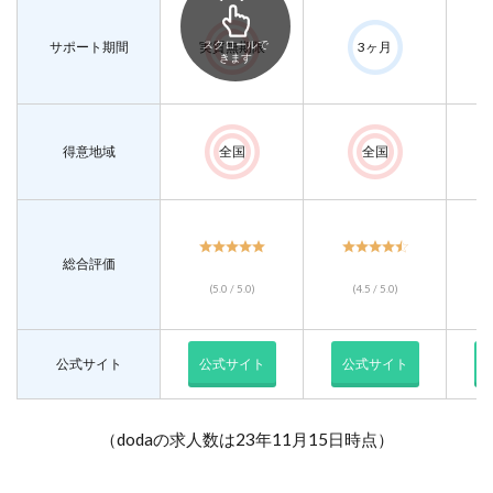
スクロールで
サポート期間
実質無期限
3ヶ月
きます
得意地域
全国
全国
総合評価
(5.0 / 5.0)
(4.5 / 5.0)
公式サイト
公式サイト
公式サイト
（dodaの求人数は23年11月15日時点）