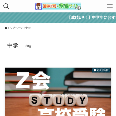
【成績UP！】中学生におすすめの通信
トップページ
中学
中学
– tag –
勉強法全般