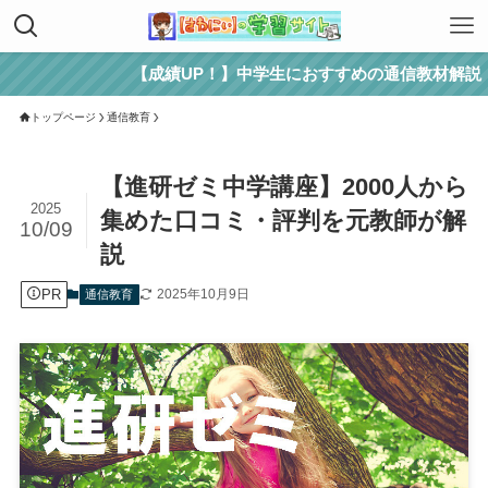
【成績UP！】中学生におすすめの通信教材解説
トップページ
通信教育
【進研ゼミ中学講座】2000人から
2025
集めた口コミ・評判を元教師が解
10/09
説
PR
2025年10月9日
通信教育