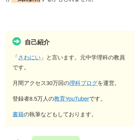
自己紹介
「
さわにい
」と言います。元中学理科の教員
です。
月間アクセス30万回の
理科ブログ
を運営。
登録者8.5万人の
教育YouTuber
です。
書籍
の執筆などもしております。