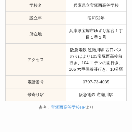
学校名
兵庫県立宝塚西高等学校
設立年
昭和52年
兵庫県宝塚市ゆずり葉台１丁
所在地
目１番１号
阪急電鉄 逆瀬川駅 西口バス
のりばより103宝塚西高校前
アクセス
行き、104 エデンの園行き、
105 六甲保養荘行き、10分弱
電話番号
0797-73-4035
最寄り駅
阪急電鉄 逆瀬川駅
参考：
宝塚西高等学校HP
より