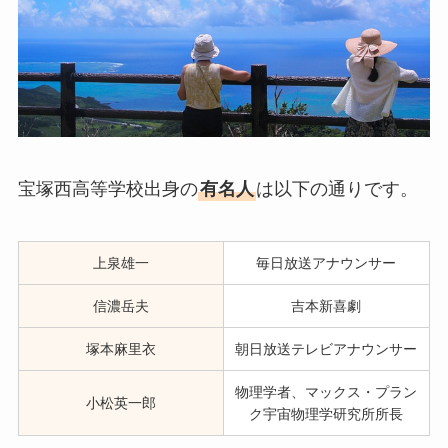
宝塚西高等学校出身の
有名人
は以下の通りです。
上泉雄一
毎日放送アナウンサー
信濃岳夫
吉本新喜劇
塚本麻里衣
朝日放送テレビアナウンサー
物理学者、マックス・プラン
小松英一郎
ク宇宙物理学研究所所長