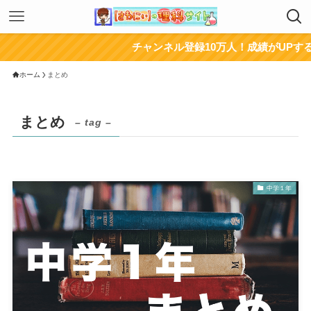
チャンネル登録10万人！成績がUPするYouT
ホーム
まとめ
まとめ
– tag –
中学１年